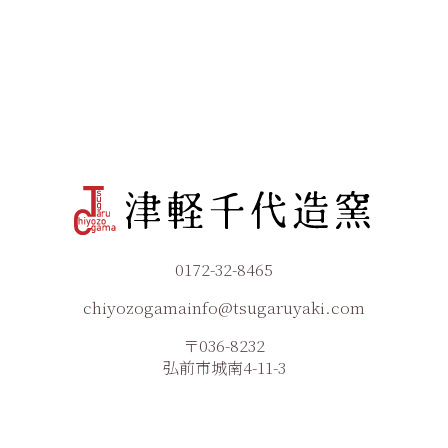
0172-32-8465
chiyozogamainfo@tsugaruyaki.com
〒036-8232
弘前市城南4-11-3