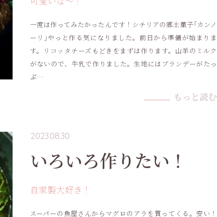
可愛いな〜！
一度は作ってみたかったんです！シチリアの郷土菓子｢カンノ
ーリ｣やっと作る気になりました。前日から準備が始まりま
す。リコッタチーズもどきをまずは作ります。山羊のミルク
がないので、牛乳で作りました。生地にはブランデーがたっ
ぷ…
もっと読む
2023.08.30
いろいろ作りたい！
自家製大好き！
スーパーの魚屋さんからマグロのアラを買ってくる。安い！