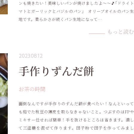
ンも焼きたい！美味しいパンが焼けましたよ～～🎵｢ドライト
マトとガーリックとバジルのパン｣ オリーブオイルのパン生
地です。柔らかさが続くパン生地になって…
もっと読む
2023.08.12
手作りずんだ餅
お茶の時間
面倒なんですが手作りのずんだ餅が食べたい！なんといって
も茹でた枝豆の薄皮を取らなきゃないこと。つぶすのはFPや
ミキサー任せれば簡単！手を抜けるところは省きます。潰し
て三温糖を混ぜて作ります。団子粉で団子を作ってみまし