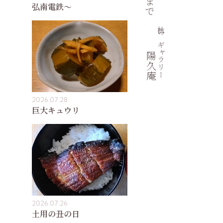
弘南電鉄〜
杜のギャラリー
陽久庵
2026.07.28
巨大キュウリ
2026.07.26
土用の丑の日