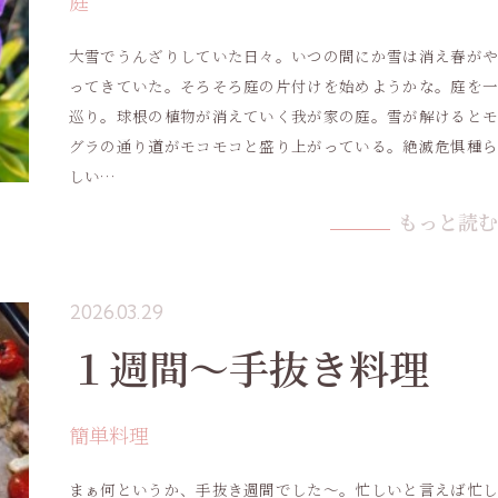
庭
大雪でうんざりしていた日々。いつの間にか雪は消え春がや
ってきていた。そろそろ庭の片付けを始めようかな。庭を一
巡り。球根の植物が消えていく我が家の庭。雪が解けるとモ
グラの通り道がモコモコと盛り上がっている。絶滅危惧種ら
しい…
もっと読む
2026.03.29
１週間〜手抜き料理
簡単料理
まぁ何というか、手抜き週間でした～。忙しいと言えば忙し