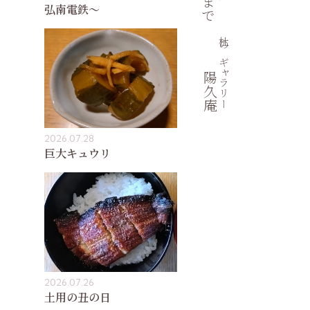
弘南電鉄〜
杜のギャラリー
陽久庵
2026.07.28
巨大キュウリ
2026.07.26
土用の丑の日