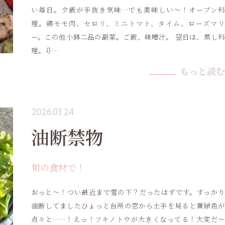
い毎日。夕飯が手抜き気味…でも美味しい〜！オーブン料
理。鶏モモ肉、セロリ、ミニトマト、タイム、ローズマリ
ー。この他小鉢二品の副菜。ご飯、味噌汁。 翌日は、蒸し料
理。⇩…
もっと読む
2026.03.24
油断禁物
旬の食材で！
おっと〜！つい最近まで雪の下？だったはずです。すっかり
油断してましたひょっと台所の窓から土手を見ると黄緑色が
点々と……！えっ！フキノトウが大きくなってる！大変だ〜