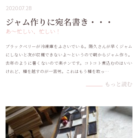
2020.07.28
ジャム作りに宛名書き・・・
あ〜忙しい、忙しい！
ブラックベリーが冷凍庫をふさいでいる。陽久さんが早くジャム
にしないと次が収穫できないよ〜というので朝からジャム作り。
去年のように暑くないので楽チンです。コトコト煮込むのはいい
けれど、種を越すのが一苦労。これはもう種を取っ…
もっと読む