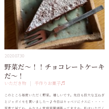
2020.07.30
野菜だ〜！！チョコレートケーキ
だ〜！
いただき物
手作りお菓子♬
このところ毎度いただく野菜。嬉しいです。先日も巨大な玉ねぎ
とジャガイモを貰いました〜♪今日はキャベツにナスに・・・・
写真で見てね。みなさん家庭菜園頑張ってますね。私はいただく