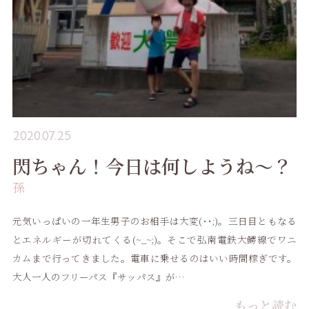
2020.07.25
閃ちゃん！今日は何しようね〜？
孫
元気いっぱいの一年生男子のお相手は大変(･･;)。三日目ともなる
とエネルギーが切れてくる(~_~;)。そこで弘南電鉄大鰐線でワニ
カムまで行ってきました。電車に乗せるのはいい時間稼ぎです。
大人一人のフリーパス『サッパス』が…
もっと読む