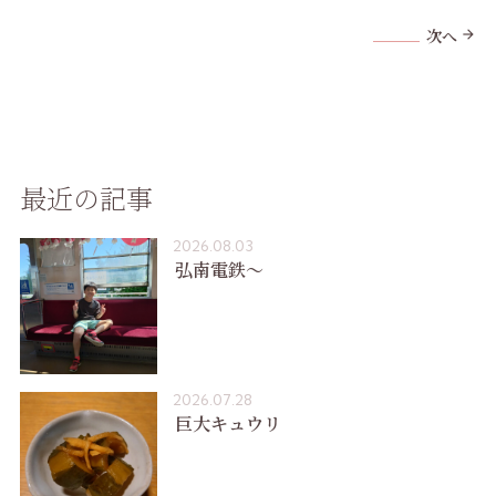
次へ
arrow_forward
最近の記事
2026.08.03
弘南電鉄〜
2026.07.28
巨大キュウリ