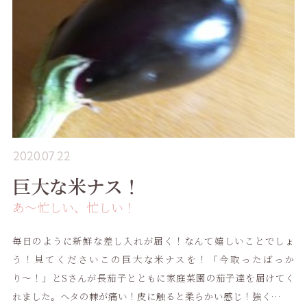
2020.07.22
巨大な米ナス！
あ〜忙しい、忙しい！
毎日のように新鮮な差し入れが届く！なんて嬉しいことでしょ
う！見てくださいこの巨大な米ナスを！「今取ったばっか
り〜！」とSさんが長茄子とともに家庭菜園の茄子達を届けてく
れました。ヘタの棘が痛い！皮に触ると柔らかい感じ！強く…