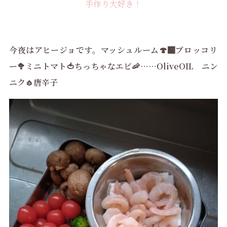
手作り大好き！
今夜はアヒージョです。マッシュルーム🍄‍🟫ブロッコリ
ー🥦ミニトマト🍅ちっちゃなエビ🦐……OliveOIL ニン
ニク🧄唐辛子