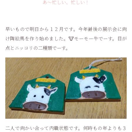
あ〜忙しい、忙しい！
早いもので明日から１２月です。今年最後の展示会に向
け陶絵馬を作り始めました。🐮モーモー牛でーす。目が
点とニッコリの二種類でーす。
二人で向かい合って内職状態です。何時もの年よりも３