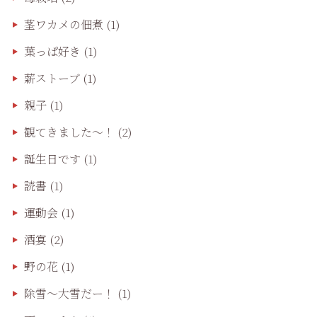
茎ワカメの佃煮
(1)
葉っぱ好き
(1)
薪ストーブ
(1)
親子
(1)
観てきました〜！
(2)
誕生日です
(1)
読書
(1)
運動会
(1)
酒宴
(2)
野の花
(1)
除雪〜大雪だー！
(1)