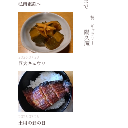
弘南電鉄〜
杜のギャラリー
陽久庵
2026.07.28
巨大キュウリ
2026.07.26
土用の丑の日