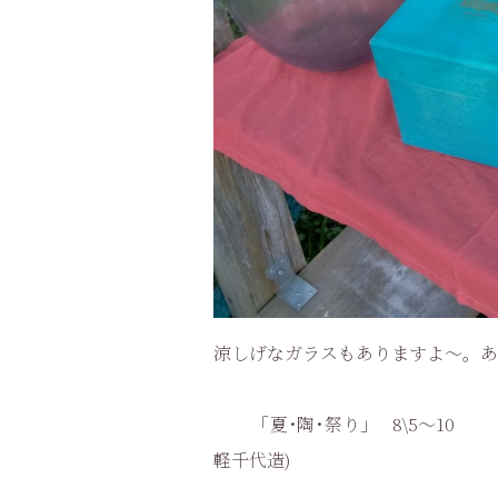
涼しげなガラスもありますよ～。あ
｢夏･陶･祭り｣ 8\5～1
軽千代造)