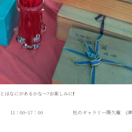
とはなにがあるかな～?お楽しみに❗
0 11：00~17：00 杜のギャラリー陽久庵 (津