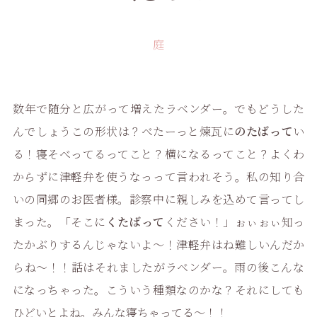
庭
数年で随分と広がって増えたラベンダー。でもどうした
んでしょうこの形状は？べたーっと煉瓦に
のたばって
い
る！寝そべってるってこと？横になるってこと？よくわ
からずに津軽弁を使うなっって言われそう。私の知り合
いの同郷のお医者様。診察中に親しみを込めて言ってし
まった。「そこに
くたばって
ください！」ぉぃぉぃ知っ
たかぶりするんじゃないよ〜！津軽弁はね難しいんだか
らね〜！！話はそれましたがラベンダー。雨の後こんな
になっちゃった。こういう種類なのかな？それにしても
ひどいとよね。みんな寝ちゃってる〜！！