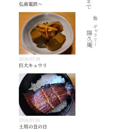
弘南電鉄〜
杜のギャラリー
陽久庵
2026.07.28
巨大キュウリ
2026.07.26
土用の丑の日