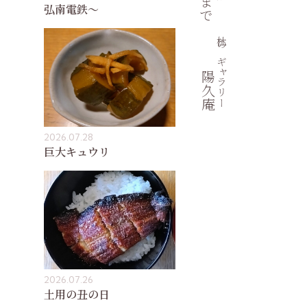
弘南電鉄〜
杜のギャラリー
陽久庵
2026.07.28
巨大キュウリ
2026.07.26
土用の丑の日