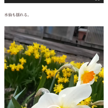
水仙も揺れる。
動
画
プ
レ
ー
ヤ
ー