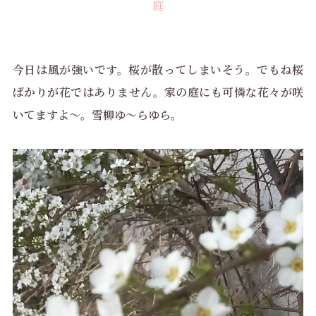
庭
今日は風が強いです。桜が散ってしまいそう。でもね桜
ばかりが花ではありません。家の庭にも可憐な花々が咲
いてますよ～。雪柳ゆ～らゆら。
動
画
プ
レ
ー
ヤ
ー