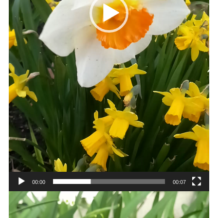
00:00
00:07
動
画
プ