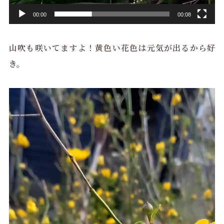
00:00
00:08
山吹も咲いてますよ！黄色い花色は元気が出るから好
き。
動
画
プ
レ
ー
ヤ
ー