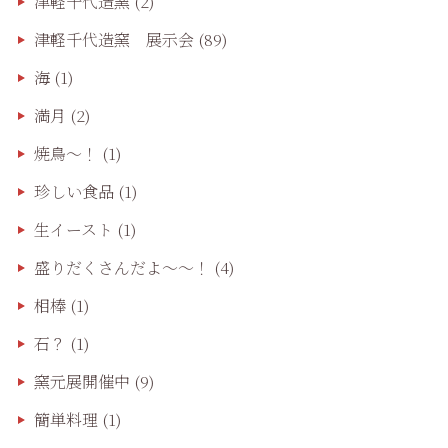
津軽千代造窯
(2)
津軽千代造窯 展示会
(89)
海
(1)
満月
(2)
焼鳥〜！
(1)
珍しい食品
(1)
生イースト
(1)
盛りだくさんだよ〜〜！
(4)
相棒
(1)
石？
(1)
窯元展開催中
(9)
簡単料理
(1)