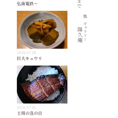
弘南電鉄〜
杜のギャラリー
陽久庵
2026.07.28
巨大キュウリ
2026.07.26
土用の丑の日