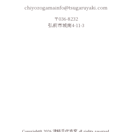
chiyozogamainfo@tsugaruyaki.com
〒036-8232
弘前市城南4-11-3
Copyright© 2026 津軽千代造窯 all rights reserved.