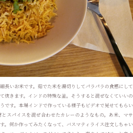
細長いお米です。茹でた米を湯切りしてパラパラの食感にして
て炊きます。インドの特殊な釜。そうすると混ぜなくていいの
うです。本場インドで作っている様子もビデオで見せてもらい
材とスパイスを混ぜ合わせたカレーのようなもの。あ米、マサ
す。何か作ってみたくなって、バスマティライス注文しちゃい