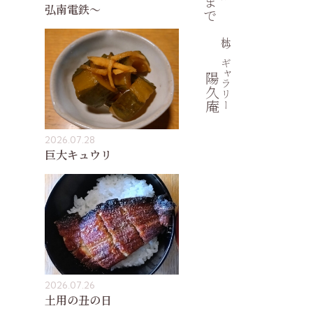
弘南電鉄〜
杜のギャラリー
陽久庵
2026.07.28
巨大キュウリ
2026.07.26
土用の丑の日