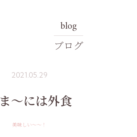
blog
ブログ
2021.05.29
ま～には外食
美味しい〜〜！