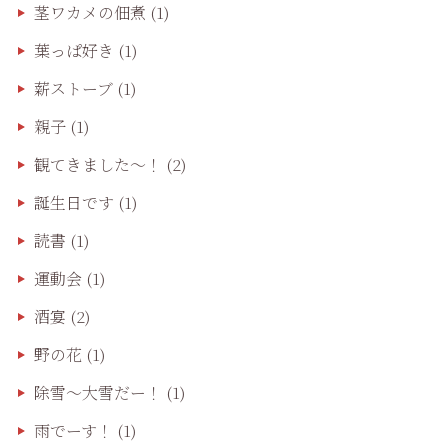
茎ワカメの佃煮
(1)
葉っぱ好き
(1)
薪ストーブ
(1)
親子
(1)
観てきました〜！
(2)
誕生日です
(1)
読書
(1)
運動会
(1)
酒宴
(2)
野の花
(1)
除雪〜大雪だー！
(1)
雨でーす！
(1)