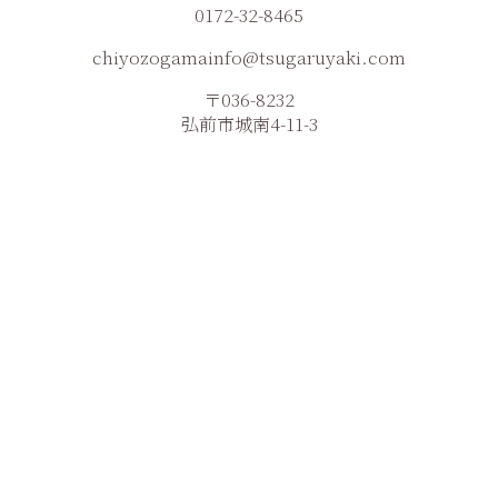
0172-32-8465
chiyozogamainfo@tsugaruyaki.com
〒036-8232
弘前市城南4-11-3