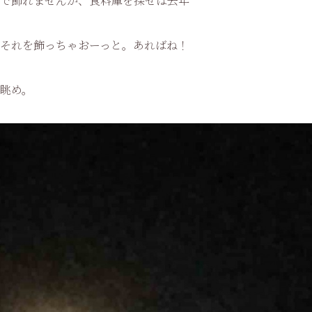
で飾れませんが、食料庫を探せば去年
それを飾っちゃおーっと。あればね！
眺め。