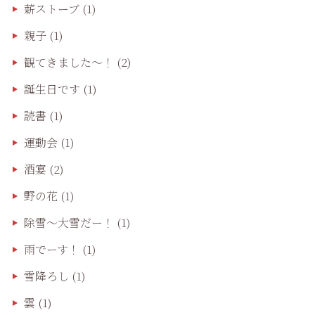
薪ストーブ
(1)
親子
(1)
観てきました〜！
(2)
誕生日です
(1)
読書
(1)
運動会
(1)
酒宴
(2)
野の花
(1)
除雪〜大雪だー！
(1)
雨でーす！
(1)
雪降ろし
(1)
雲
(1)