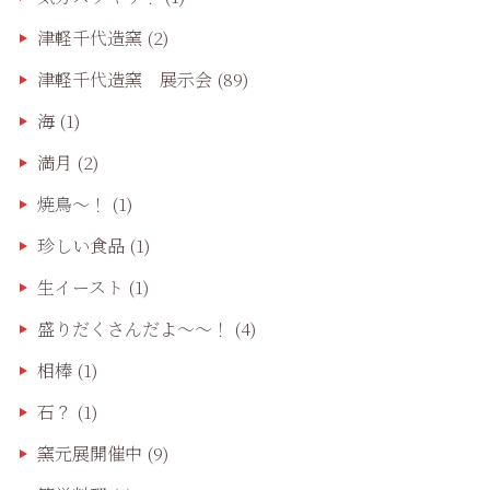
津軽千代造窯
(2)
津軽千代造窯 展示会
(89)
海
(1)
満月
(2)
焼鳥〜！
(1)
珍しい食品
(1)
生イースト
(1)
盛りだくさんだよ〜〜！
(4)
相棒
(1)
石？
(1)
窯元展開催中
(9)