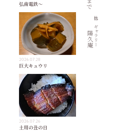
弘南電鉄〜
杜のギャラリー
陽久庵
2026.07.28
巨大キュウリ
2026.07.26
土用の丑の日