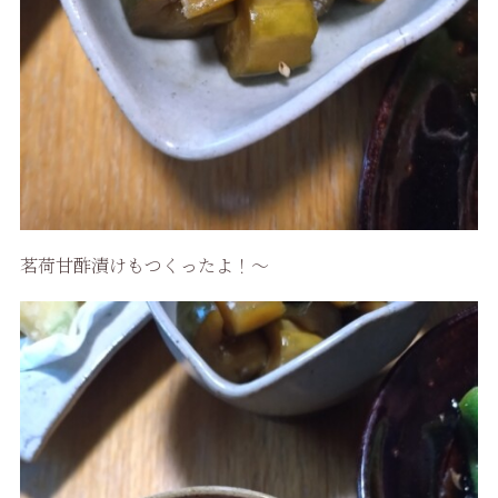
茗荷甘酢漬けもつくったよ！〜