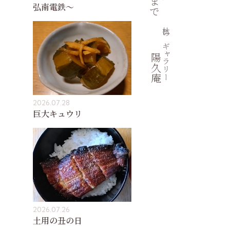
弘南電鉄〜
杜のギャラリー
陽久庵
2026.07.28
巨大キュウリ
2026.07.26
土用の丑の日