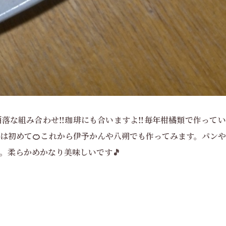
落な組み合わせ‼️珈琲にも合いますよ‼️毎年柑橘類で作ってい
は初めて🍊これから伊予かんや八朔でも作ってみます。パンや
。柔らかめかなり美味しいです🎵