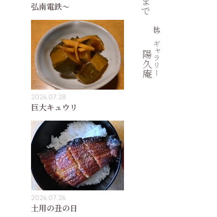
弘南電鉄〜
杜のギャラリー
陽久庵
2026.07.28
巨大キュウリ
2026.07.26
土用の丑の日