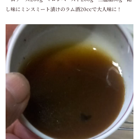
し味にミンスミート漬けのラム酒20ccで大人味に！
動
画
プ
レ
ー
ヤ
ー