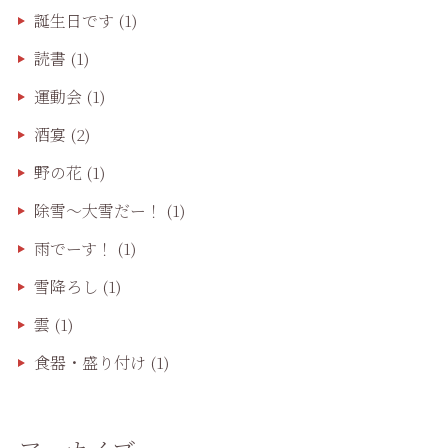
誕生日です
(1)
読書
(1)
運動会
(1)
酒宴
(2)
野の花
(1)
除雪〜大雪だー！
(1)
雨でーす！
(1)
雪降ろし
(1)
雲
(1)
食器・盛り付け
(1)