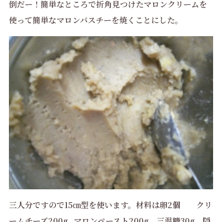
倒だー！簡単なところで折角見つけたマロンクリームを
使って簡単なマロンバスチーを焼くことにした。
三人分ですので15㎝型を使います。材料は卵2
個 クリ
ームチーズ200g マロンペースト200g 三温糖30g 隠