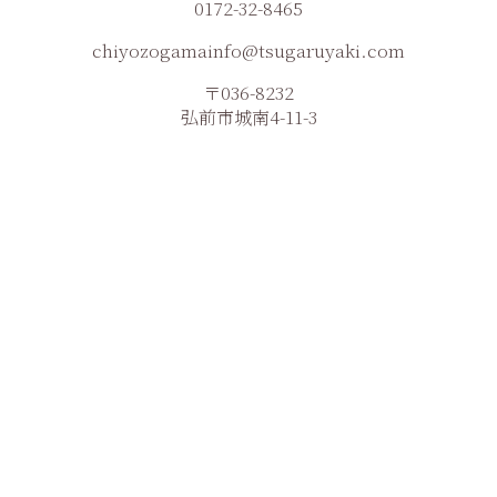
0172-32-8465
chiyozogamainfo@tsugaruyaki.com
〒036-8232
弘前市城南4-11-3