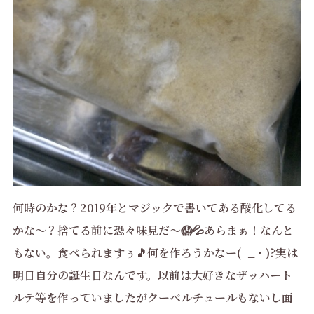
何時のかな？2019年とマジックで書いてある酸化してる
かな～？捨てる前に恐々味見だ～😱💦あらまぁ！なんと
もない。食べられますぅ🎵何を作ろうかなー( -_・)?実は
明日自分の誕生日なんです。以前は大好きなザッハート
ルテ等を作っていましたがクーベルチュールもないし面