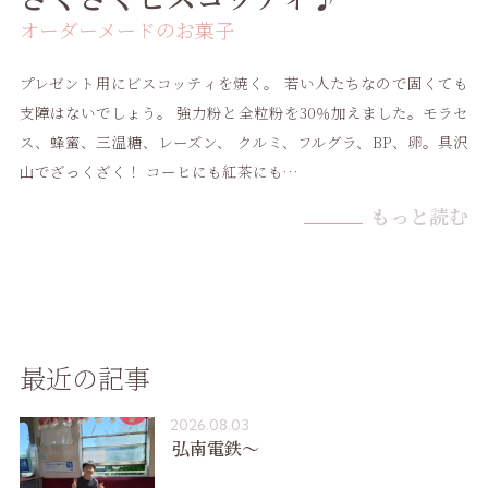
オーダーメードのお菓子
プレゼント用にビスコッティを焼く。 若い人たちなので固くても
支障はないでしょう。 強力粉と全粒粉を30％加えました。モラセ
ス、蜂蜜、三温糖、レーズン、 クルミ、フルグラ、BP、卵。具沢
山でざっくざく！ コーヒにも紅茶にも…
もっと読む
最近の記事
2026.08.03
弘南電鉄〜