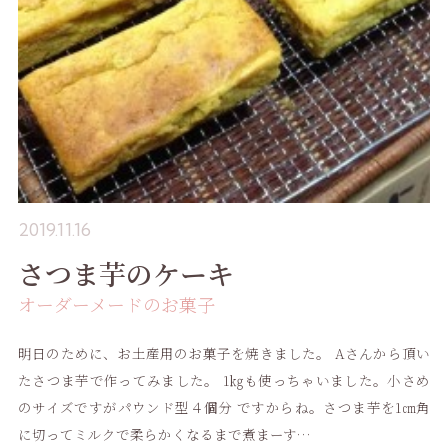
2019.11.16
さつま芋のケーキ
オーダーメードのお菓子
明日のために、お土産用のお菓子を焼きました。 Aさんから頂い
たさつま芋で作ってみました。 1㎏も使っちゃいました。小さめ
のサイズですがパウンド型４個分 ですからね。さつま芋を1㎝角
に切ってミルクで柔らかくなるまで煮まーす…