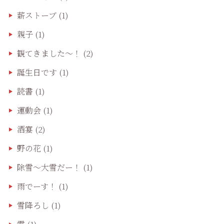
薪ストーブ
(1)
親子
(1)
観てきました〜！
(2)
誕生日です
(1)
読書
(1)
運動会
(1)
酒宴
(2)
野の花
(1)
除雪〜大雪だー！
(1)
雨でーす！
(1)
雪降ろし
(1)