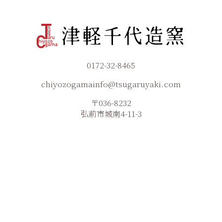
0172-32-8465
chiyozogamainfo@tsugaruyaki.com
〒036-8232
弘前市城南4-11-3