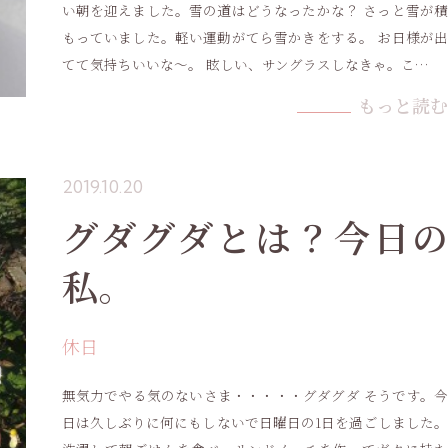
い朝を迎えました。雪の道はどうなったかな？ さっと雪が積
もっていました。軽い運動がてら雪かきをする。 お日様が出
てて気持ちいいな〜。 眩しい、サングラスしなきゃ。こ…
もっと読む
2019.10.20
グダグダとは？今日の
私。
休日
無気力でやる気のないさま・・・・・グダグダ そうです。今
日は久しぶりに何にもしないで日曜日の1日を過ごしました。