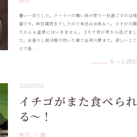
休日
暑い一日でした。クーラーの無い我が家で一日過ごすのは地
獄です。昨日窯焚きでしたので本日はお休み〜。さすがの陽
久さんも温泉にはいきません。３人で我が家から逃げまし
た。お昼少し前冷房の効いた車で五所川原まで。涼しいとこ
ろで昼…
もっと読む
2020.07.02
イチゴがまた食べられ
る〜！
休日
庭