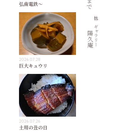
弘南電鉄〜
杜のギャラリー
陽久庵
2026.07.28
巨大キュウリ
2026.07.26
土用の丑の日